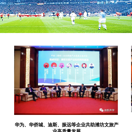
华为、华侨城、迪斯、振远等企业共助潍坊文旅产
业高质量发展